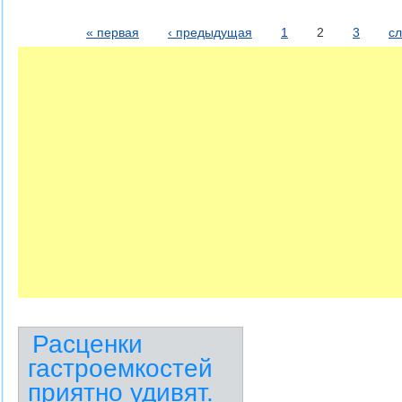
« первая
‹ предыдущая
1
2
3
с
Страницы
Расценки
гастроемкостей
приятно удивят.