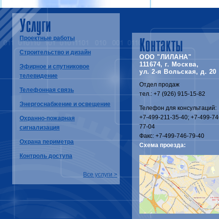
Услуги
Проектные работы
Контакты
Строительство и дизайн
ООО "ЛИЛАНА"
111674, г. Москва,
Эфирное и спутниковое
ул. 2-я Вольская, д. 20
телевидение
Отдел продаж
Телефонная связь
тел.: +7 (926) 915-15-82
Энергоснабжение и освещение
Телефон для консультаций:
+7-499-211-35-40; +7-499-74
Охранно-пожарная
77-04
сигнализация
Факс: +7-499-746-79-40
Охрана периметра
Схема проезда:
Контроль доступа
Все услуги >