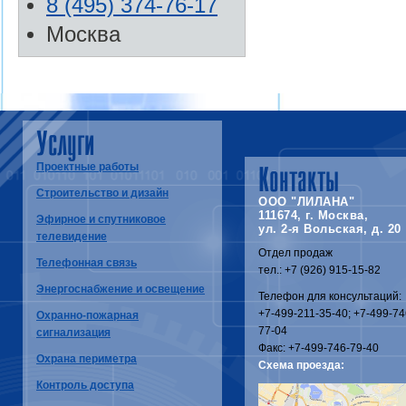
8 (495) 374-76-17
Москва
Услуги
Проектные работы
Контакты
Строительство и дизайн
ООО "ЛИЛАНА"
111674, г. Москва,
Эфирное и спутниковое
ул. 2-я Вольская, д. 20
телевидение
Отдел продаж
Телефонная связь
тел.: +7 (926) 915-15-82
Энергоснабжение и освещение
Телефон для консультаций:
+7-499-211-35-40; +7-499-74
Охранно-пожарная
77-04
сигнализация
Факс: +7-499-746-79-40
Охрана периметра
Схема проезда:
Контроль доступа