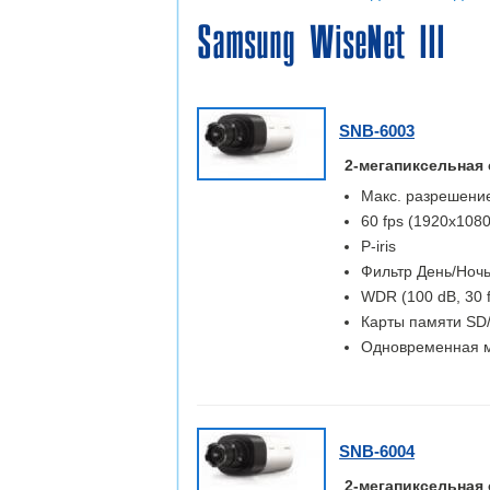
Samsung WiseNet III
SNB-6003
2-мегапиксельная 
Макс. разрешение
60 fps (1920x1080
P-iris
Фильтр День/Ночь 
WDR (100 dB, 30 
Карты памяти S
Одновременная м
SNB-6004
2-мегапиксельная 