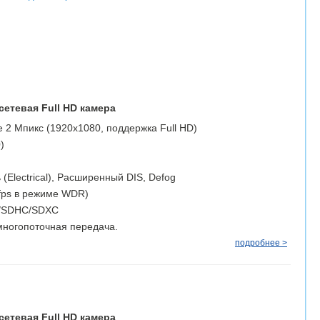
сетевая Full HD камера
 2 Мпикс (1920х1080, поддержка Full HD)
)
(Electrical), Расширенный DIS, Defog
fps в режиме WDR)
D/SDHC/SDXC
ногопоточная передача.
подробнее >
сетевая Full HD камера