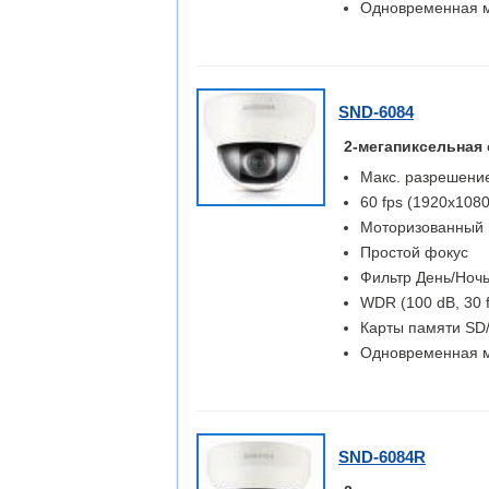
Одновременная м
SND-6084
2-мегапиксельная 
Макс. разрешение
60 fps (1920x1080
Моторизованный в
Простой фокус
Фильтр День/Ночь
WDR (100 dB, 30 
Карты памяти S
Одновременная м
SND-6084R