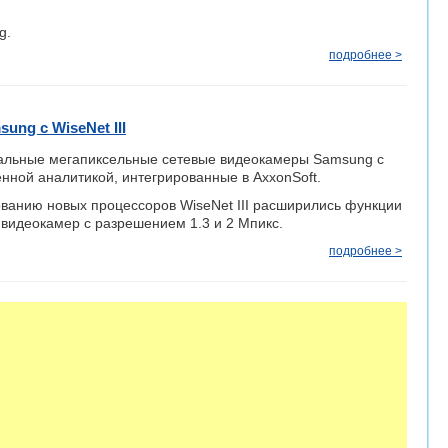
g.
подробнее >
ng с WiseNet III
льные мегапиксельные сетевые видеокамеры Samsung с
оенной аналитикой, интегрированные в AxxonSoft.
ванию новых процессоров WiseNet III расширились функции
 видеокамер с разрешением 1.3 и 2 Мпикс.
подробнее >