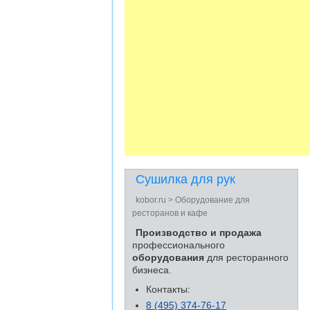
Сушилка для рук
kobor.ru > Оборудование для
ресторанов и кафе
Производство и продажа
профессионального
оборудования
для ресторанного
бизнеса.
Контакты:
8 (495) 374-76-17