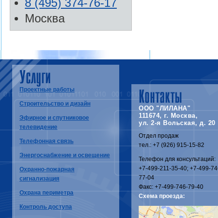
8 (495) 374-76-17
Москва
Услуги
Проектные работы
Контакты
Строительство и дизайн
ООО "ЛИЛАНА"
111674, г. Москва,
Эфирное и спутниковое
ул. 2-я Вольская, д. 20
телевидение
Отдел продаж
Телефонная связь
тел.: +7 (926) 915-15-82
Энергоснабжение и освещение
Телефон для консультаций:
+7-499-211-35-40; +7-499-74
Охранно-пожарная
77-04
сигнализация
Факс: +7-499-746-79-40
Охрана периметра
Схема проезда:
Контроль доступа