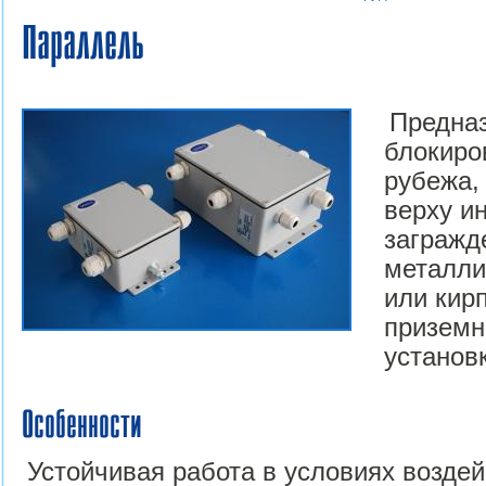
Параллель
Предна
блокиро
рубежа,
верху и
загражд
металли
или кир
приземн
установ
Особенности
Устойчивая работа в условиях возде