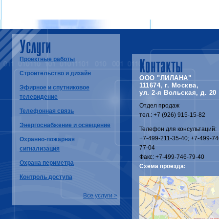
Услуги
Проектные работы
Контакты
Строительство и дизайн
ООО "ЛИЛАНА"
111674, г. Москва,
Эфирное и спутниковое
ул. 2-я Вольская, д. 20
телевидение
Отдел продаж
Телефонная связь
тел.: +7 (926) 915-15-82
Энергоснабжение и освещение
Телефон для консультаций:
+7-499-211-35-40; +7-499-74
Охранно-пожарная
77-04
сигнализация
Факс: +7-499-746-79-40
Охрана периметра
Схема проезда:
Контроль доступа
Все услуги >